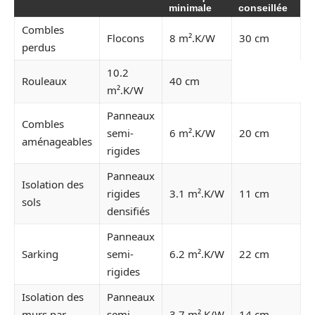
minimale
conseillée
Combles
Flocons
8 m².K/W
30 cm
perdus
10.2
Rouleaux
40 cm
m².K/W
Panneaux
Combles
semi-
6 m².K/W
20 cm
aménageables
rigides
Panneaux
Isolation des
rigides
3.1 m².K/W
11 cm
sols
densifiés
Panneaux
Sarking
semi-
6.2 m².K/W
22 cm
rigides
Isolation des
Panneaux
murs par
semi-
3.7 m².K/W
14 cm