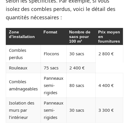
selon les spécificités. Par exemple, si vous
isolez des combles perdus, voici le détail des
quantités nécessaires :
Zone
Format
Nombre de
Prix moyen
d’installation
sacs pour
en
100 m²
fournitures
Combles
Flocons
30 sacs
2 800 €
perdus
Rouleaux
75 sacs
2 400 €
Panneaux
Combles
semi-
80 sacs
4 400 €
aménageables
rigides
Isolation des
Panneaux
murs par
semi-
30 sacs
3 300 €
l’intérieur
rigides