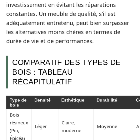
investissement en évitant les réparations
constantes. Un meuble de qualité, s’il est
adéquatement entretenu, peut bien surpasser
les alternatives moins chères en termes de
durée de vie et de performances.
COMPARATIF DES TYPES DE
BOIS : TABLEAU
RÉCAPITULATIF
Type de
Densité
Esthétique
Durabilité
C
bois
Bois
résineux
Claire,
Léger
Moyenne
A
(Pin,
moderne
Épicéa)