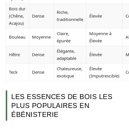
Bois dur
Riche,
(Chêne,
Dense
Élevée
C
traditionnelle
Acajou)
Claire,
Moyenne à
Bouleau
Moyenne
A
épurée
Élevée
Élégante,
Hêtre
Dense
Élevée
M
adaptable
Chaleureuse,
Élevée
Teck
Dense
C
exotique
(Imputrescible)
LES ESSENCES DE BOIS LES
PLUS POPULAIRES EN
ÉBÉNISTERIE