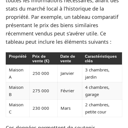
toutes les informations nécessaires, allant des
stats du marché local à l’historique de la
propriété. Par exemple, un tableau comparatif
présentant le prix des biens similaires
récemment vendus peut s’avérer utile. Ce
tableau peut inclure les éléments suivants :
Propriété
Prix de
Date de
Caractéristiques
vente (€)
vente
clés
Maison
3 chambres,
250 000
Janvier
A
jardin
Maison
4 chambres,
275 000
Février
B
garage
Maison
2 chambres,
230 000
Mars
C
petite cour
Ces données permettent de soutenir