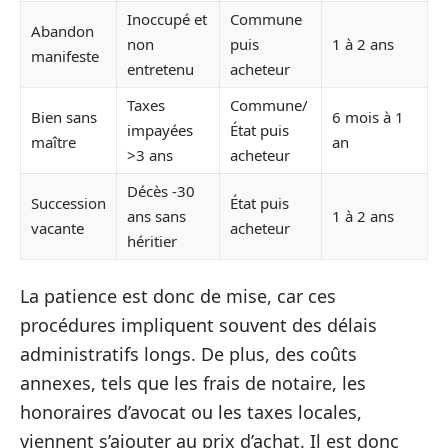
Inoccupé et
Commune
Abandon
non
puis
1 à 2 ans
manifeste
entretenu
acheteur
Taxes
Commune/
Bien sans
6 mois à 1
impayées
État puis
maître
an
>3 ans
acheteur
Décès -30
Succession
État puis
ans sans
1 à 2 ans
vacante
acheteur
héritier
La patience est donc de mise, car ces
procédures impliquent souvent des délais
administratifs longs. De plus, des coûts
annexes, tels que les frais de notaire, les
honoraires d’avocat ou les taxes locales,
viennent s’ajouter au prix d’achat. Il est donc