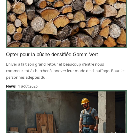
Opter pour la bûche densifiée Gamm Vert
L’hiver a fait son grand retour et beaucoup d’entre nous
commencent à chercher à innover leur mode de chauffage. Pour les
personnes adeptes du
…
News
1 août 2026